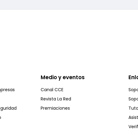
Medio y eventos
Enl
mpresas
Canal CCE
Sopo
Revista La Red
Sopo
eguridad
Premiaciones
Tuto
o
Asis
Veri