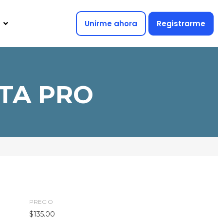
Unirme ahora
Registrarme
TA PRO
PRECIO
$
135.00