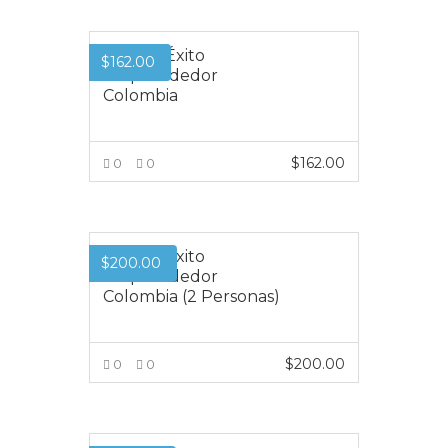
VER MÁS
Premio Éxito
$
162.00
Emprendedor
Colombia
$
162.00
0
0
VER MÁS
Premio Éxito
$
200.00
Emprendedor
Colombia (2 Personas)
$
200.00
0
0
VER MÁS