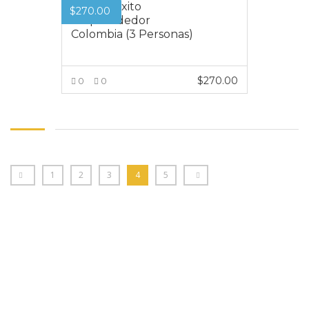
Premio Éxito
$
270.00
Emprendedor
Colombia (3 Personas)
$
270.00
0
0
VER MÁS
1
2
3
4
5