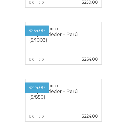
$
250.00
0
0
y
Ser
VER MÁS
Fin
Premio Éxito
$
264.00
Mé
Emprendedor – Perú
(S/1003)
$
264.00
0
0
VER MÁS
Premio Éxito
$
224.00
Emprendedor – Perú
(S/850)
$
224.00
0
0