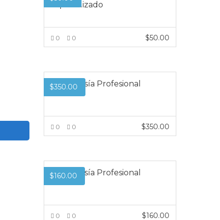
Especializado
$
50.00
0
0
VER MÁS
Membresía Profesional
$
350.00
Global
$
350.00
0
0
VER MÁS
Membresía Profesional
$
160.00
Global
$
160.00
0
0