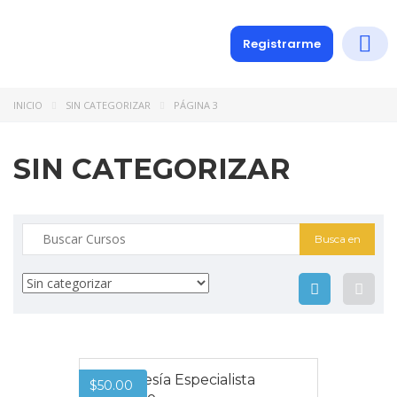
Registrarme
Diplomados
Medio y 
Soporte a
INICIO
SIN CATEGORIZAR
PÁGINA 3
SIN CATEGORIZAR
Membresía Especialista
$
50.00