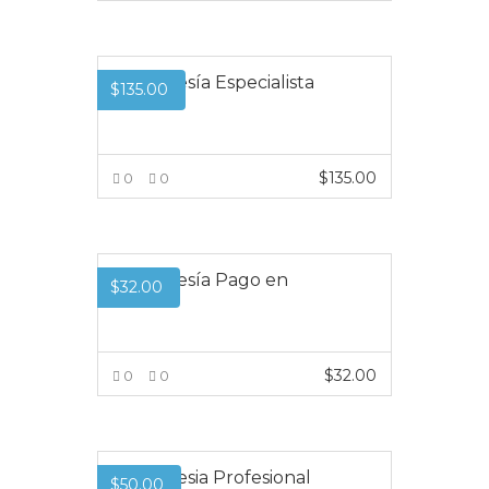
VER MÁS
Membresía Especialista
$
135.00
Pro
$
135.00
0
0
VER MÁS
Membresía Pago en
$
32.00
Cuotas
$
32.00
0
0
VER MÁS
Membresia Profesional
$
50.00