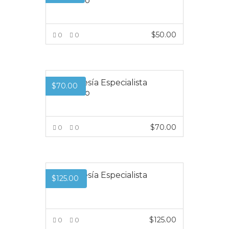
Intensivo
$
50.00
0
0
VER MÁS
Membresía Especialista
$
70.00
Intensivo
$
70.00
0
0
VER MÁS
Membresía Especialista
$
125.00
Pro
$
125.00
0
0