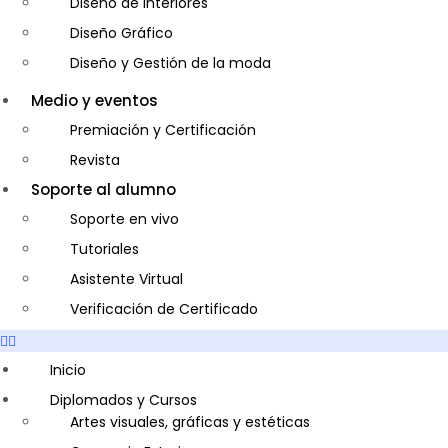
Diseño de Interiores
Diseño Gráfico
Diseño y Gestión de la moda
Entrenador Personal y Nutrición Deportiva- Personal Tr
Medio y eventos
Gastronomía
Premiación y Certificación
Gestor de Crédito y Cobranza
Revista
Guía de Turismo
Soporte al alumno
Inglés Americano
Soporte en vivo
Marketing y Publicidad
Tutoriales
Medio Ambiente y Seguridad
Asistente Virtual
Plataforma Bancaria y Comercial
Verificación de Certificado
Secretaria Corporativo
Telemarketing
Inicio
Ventas de Productos y Servicios Financieros
Diplomados y Cursos
Artes visuales, gráficas y estéticas
Visitador Médico