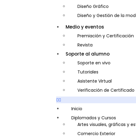
Diseño Gráfico
Diseño y Gestión de la mo
Entrenador Personal y Nutri
Medio y eventos
Gastronomía
Premiación y Certificación
Gestor de Crédito y Cobra
Revista
Guía de Turismo
Soporte al alumno
Inglés Americano
Soporte en vivo
Marketing y Publicidad
Tutoriales
Medio Ambiente y Segurida
Asistente Virtual
Plataforma Bancaria y Com
Verificación de Certificado
Secretaria Corporativo
Telemarketing
Inicio
Ventas de Productos y Servi
Diplomados y Cursos
Artes visuales, gráficas y e
Visitador Médico
Comercio Exterior