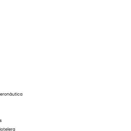
eronáutica
s
Hotelera