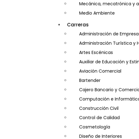
Mecánica, mecatrónica y a
Medio Ambiente
Minería e Hidrocarburos
Carreras
Salud y Psicología
Administración de Empresa
Seguridad
Administración Turística y 
Artes Escénicas
Auxiliar de Educación y Es
Aviación Comercial
Bartender
Cajero Bancario y Comercia
Computación e Informátic
Construcción Civil
Control de Calidad
Cosmetología
Diseño de Interiores