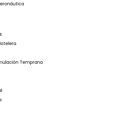
eronáutica
s
Hotelera
timulación Temprana
l
a