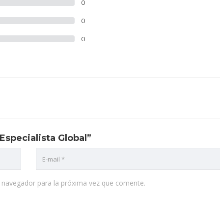
0
0
0
Especialista Global”
e navegador para la próxima vez que comente.