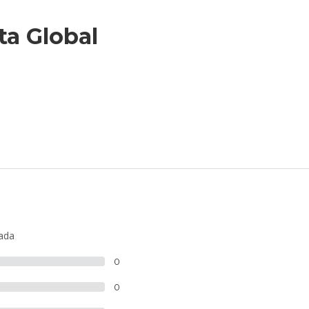
ta Global
lada
0
0