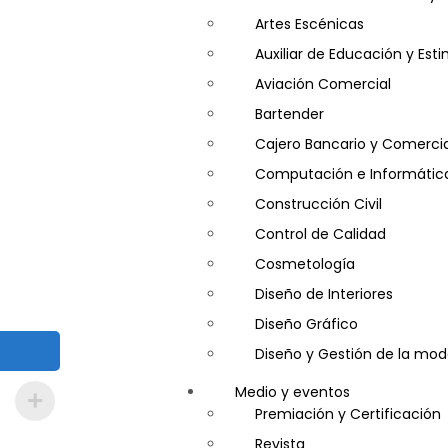
Artes Escénicas
Auxiliar de Educación y Es
Aviación Comercial
Bartender
Cajero Bancario y Comercia
Computación e Informátic
Construcción Civil
Control de Calidad
Cosmetología
Diseño de Interiores
Diseño Gráfico
Diseño y Gestión de la mo
Entrenador Personal y Nutri
Medio y eventos
Gastronomía
Premiación y Certificación
Gestor de Crédito y Cobra
Revista