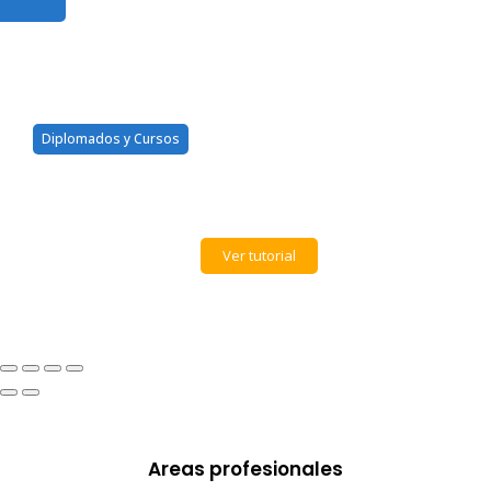
Diplomados y Cursos
Solicite mi diploma, pero
aun no me llega
Ver tutorial
Areas profesionales