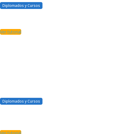
Diplomados y Cursos
¿Cómo debo iniciar y llevar
cada curso?
Ver tutorial
Diplomados y Cursos
¿Qué encontrare en mis
cursos y diplomados?
¿Tengo tareas?
Ver tutorial