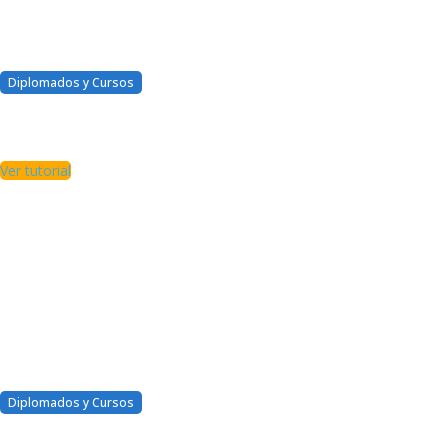
Diplomados y Cursos
El certificado físico y digital
¿Tienen algún costo?
Ver tutorial
Diplomados y Cursos
¿Cómo puedo verificar que