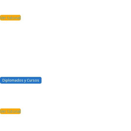
membresía o extiendo mi
tiempo?
Ver tutorial
Diplomados y Cursos
Quiero acceder a un plan
superior con mayores
beneficios
Ver tutorial