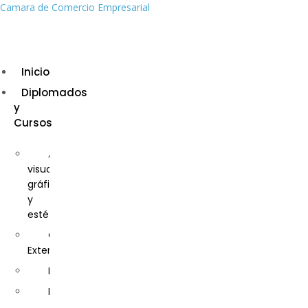
Camara de Comercio Empresarial
Inicio
Diplomados
y
Cursos
Artes
visuales,
gráficas
y
estéticas
Comercio
Exterior
Derecho
Educación