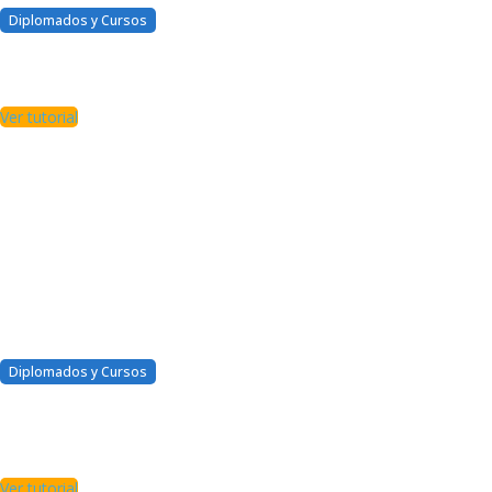
Diplomados y Cursos
¿Qué encontrare en la zona
de alumnos?
Ver tutorial
Diplomados y Cursos
Ya no uso mi correo
electrónico ¿Qué puedo
hacer?
Ver tutorial