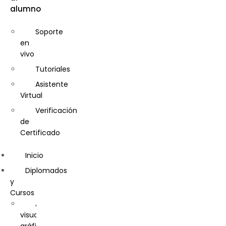
alumno
Control
de
Calidad
Soporte
en
Cosmetología
vivo
Diseño
Tutoriales
de
Interiores
Asistente
Virtual
Diseño
Gráfico
Verificación
de
Diseño
Certificado
y
Gestión
Inicio
de
la
Diplomados
moda
y
Cursos
Entrenador
Artes
Personal
visuales,
y