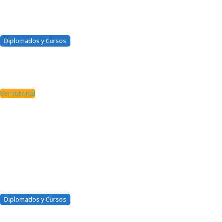
Diplomados y Cursos
¿Cómo accedo a mis cursos
de acuerdo a mi
membresía?
Ver tutorial
Diplomados y Cursos
¿Cómo renuevo mi