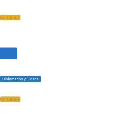
mi certificado es oficial de la
CCE?
Ver tutorial
Diplomados y Cursos
¿Dónde veo mi calificación?
Ver tutorial