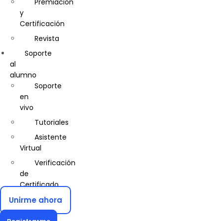
Seguridad
Premiación
Comercial
y
Certificación
Computación
e
Revista
Informática
Soporte
Construcción
al
Civil
alumno
Soporte
Control
en
de
vivo
Calidad
Tutoriales
Cosmetología
Asistente
Diseño
Virtual
de
Interiores
Verificación
de
Diseño
Certificado
Gráfico
Unirme ahora
Diseño
y