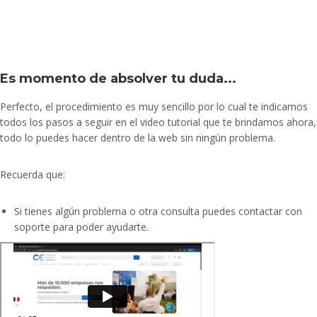
Turismo
Inglés
Americano
Marketing
y
Es momento de absolver tu duda...
Publicidad
Perfecto, el procedimiento es muy sencillo por lo cual te indicamos
Medio
todos los pasos a seguir en el video tutorial que te brindamos ahora,
Ambiente
todo lo puedes hacer dentro de la web sin ningún problema.
y
Seguridad
Recuerda que:
Plataforma
Bancaria
Si tienes algún problema o otra consulta puedes contactar con
y
soporte para poder ayudarte.
Comercial
Secretaria
Corporativo
Telemarketing
Ventas