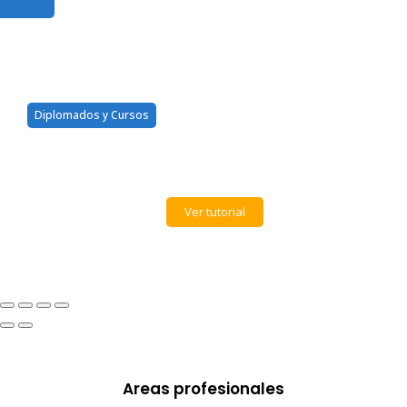
Diplomados y Cursos
Solicite mi diploma, pero
aun no me llega
Ver tutorial
Areas profesionales